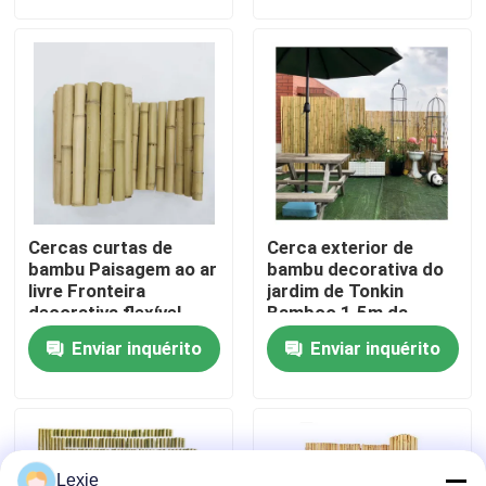
traseiro
Sobre nós
Excursão da fábrica
Controle da qualidade
Cercas curtas de
Cerca exterior de
Contato E.U.
bambu Paisagem ao ar
bambu decorativa do
livre Fronteira
jardim de Tonkin
decorativa flexível
Bamboo 1.5m da
cerca do quintal
Notícia
Enviar inquérito
Enviar inquérito
Casos
Matéria prima de bambu
Lexie