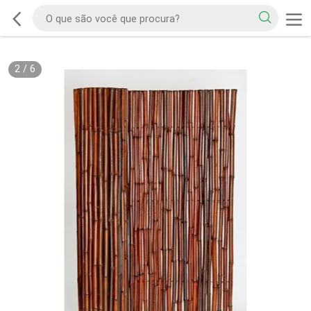
2
/
6