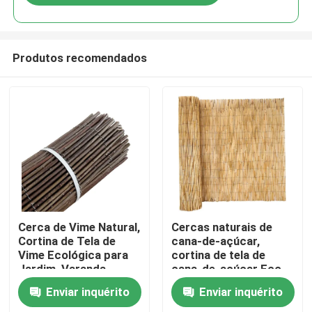
Produtos recomendados
Casa
Cerca de Vime Natural,
Cercas naturais de
Cortina de Tela de
cana-de-açúcar,
Vime Ecológica para
cortina de tela de
Produtos
Jardim, Varanda,
cana-de-açúcar Eco-
Exterior, Decorações
friendly para jardim,
Enviar inquérito
Enviar inquérito
de Pátio no Quintal
varanda, exterior,
Vídeos
Rolos de Cerca - 1*3m
decoração de pátio