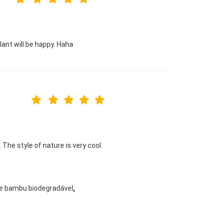
lant will be happy. Haha
. The style of nature is very cool.
,
de bambu biodegradável