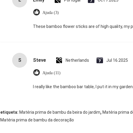
Portugal
Oct 7.2025
Ajuda (3)
These bamboo flower sticks are of high quality, my p
S
Steve
Netherlands
Jul 16.2025
Ajuda (11)
I really like the bamboo bar table, I put it in my garden
,
etiqueta:
Matéria prima de bambu da beira do jardim
Matéria prima 
Matéria prima de bambu da decoração