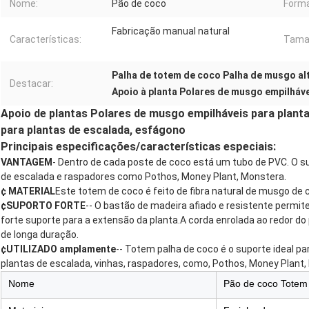
Nome:
Pão de coco
Forma
Fabricação manual natural
Características:
Tama
Palha de totem de coco Palha de musgo al
Destacar:
Apoio à planta Polares de musgo empilháv
Apoio de plantas Polares de musgo empilháveis para plant
para plantas de escalada, esfágono
Principais especificações/características especiais:
VANTAGEM
- Dentro de cada poste de coco está um tubo de PVC. O su
de escalada e raspadores como Pothos, Money Plant, Monstera.
¢ MATERIAL
Este totem de coco é feito de fibra natural de musgo de 
¢SUPORTO FORTE
-- O bastão de madeira afiado e resistente permit
forte suporte para a extensão da planta.A corda enrolada ao redor 
de longa duração.
¢UTILIZADO amplamente
-- Totem palha de coco é o suporte ideal par
plantas de escalada, vinhas, raspadores, como, Pothos, Money Plant,
Nome
Pão de coco Totem