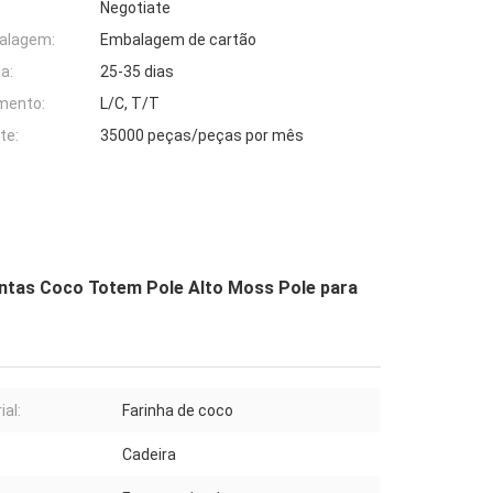
Negotiate
alagem:
Embalagem de cartão
a:
25-35 dias
mento:
L/C, T/T
te:
35000 peças/peças por mês
antas Coco Totem Pole Alto Moss Pole para
ial:
Farinha de coco
Cadeira