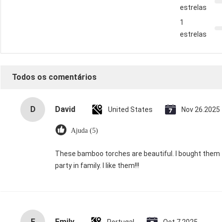
estrelas
1
estrelas
Todos os comentários
D
David
United States
Nov 26.2025
Ajuda (5)
These bamboo torches are beautiful. I bought them
party in family. I like them!!!
E
Emily