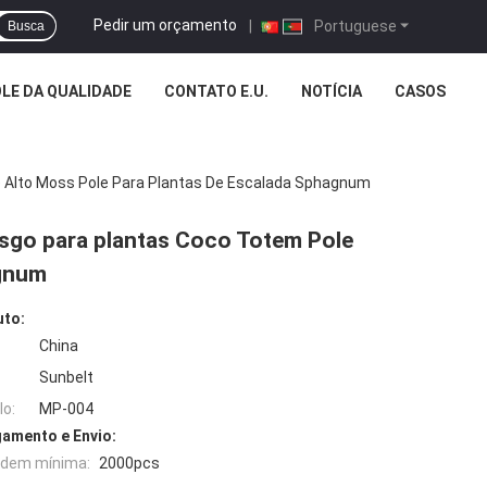
Pedir um orçamento
|
Portuguese
Busca
LE DA QUALIDADE
CONTATO E.U.
NOTÍCIA
CASOS
e Alto Moss Pole Para Plantas De Escalada Sphagnum
sgo para plantas Coco Totem Pole
agnum
uto:
China
Sunbelt
o:
MP-004
amento e Envio:
rdem mínima:
2000pcs