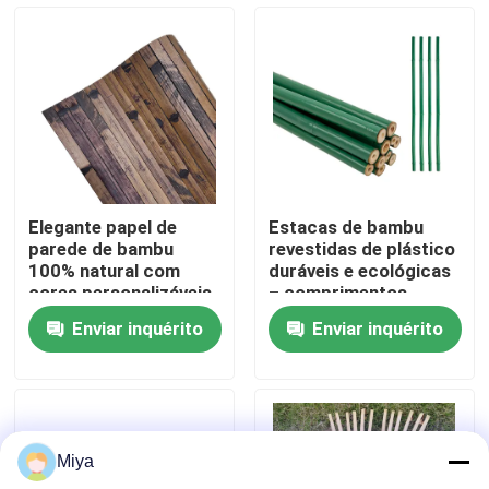
Sobre nós
Excursão da fábrica
Controle da qualidade
Elegante papel de
Estacas de bambu
parede de bambu
revestidas de plástico
Contato E.U.
100% natural com
duráveis ​​e ecológicas
cores personalizáveis
– comprimentos
e construção flexível
personalizados de 10
Enviar inquérito
Enviar inquérito
para decoração
cm a 400 cm
Notícia
moderna
Casos
Miya
Matéria prima de bambu