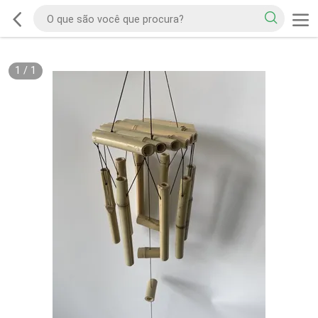
1
/
1