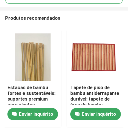
Produtos recomendados
Estacas de bambu
Tapete de piso de
Casa
fortes e sustentáveis:
bambu antiderrapante
suportes premium
durável: tapete de
para plantas
área de bambu
Produtos
trepadeiras
ecológico para
Enviar inquérito
Enviar inquérito
banheiro e cozinha
Vídeos